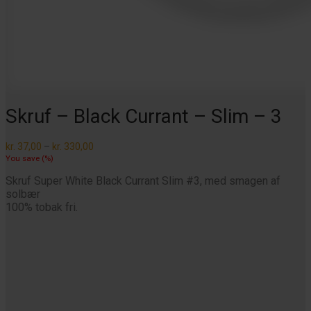
Skruf – Black Currant – Slim – 3
Prisinterval:
kr.
37,00
–
kr.
330,00
kr. 37,00
You save
(
%)
til
kr. 330,00
Skruf Super White Black Currant Slim #3, med smagen af
solbær
100% tobak fri.