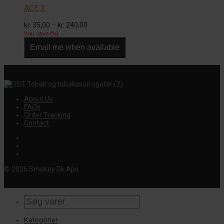
ACE X
Prisinterval:
kr.
35,00
–
kr.
240,00
kr. 35,00
You save
(
%)
til
Email me when available
kr. 240,00
About Us
FAQs
Order Tracking
Contact
© 2026 Smokey Dk Aps
Kategorier