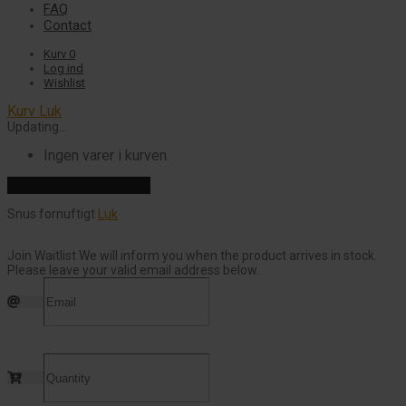
FAQ
Contact
Kurv
0
Log ind
Wishlist
Kurv
Luk
Updating…
Ingen varer i kurven.
Fortsæt med at handle
Snus fornuftigt
Luk
Join Waitlist
We will inform you when the product arrives in stock.
Please leave your valid email address below.