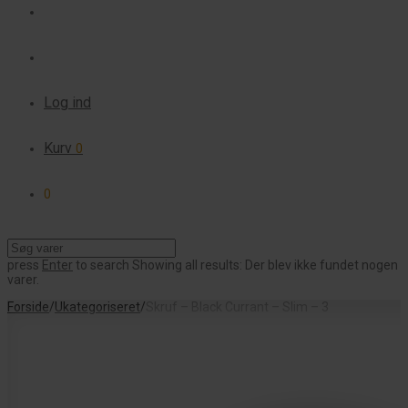
Log ind
Kurv
0
0
press
Enter
to search
Showing all results:
Der blev ikke fundet nogen
varer.
Forside
/
Ukategoriseret
/
Skruf – Black Currant – Slim – 3