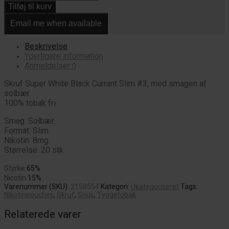
Tilføj til kurv
Email me when available
Beskrivelse
Yderligere information
Anmeldelser
0
Skruf Super White Black Currant Slim #3, med smagen af
solbær
100% tobak fri.
Smag: Solbær.
Format: Slim.
Nikotin: 8mg.
Størrelse: 20 stk.
Styrke
65%
Nicotin
15%
Varenummer (SKU):
2158554
Kategori:
Ukategoriseret
Tags:
Nikotinpouches
,
Skruf
,
Snus
,
Tyggetobak
Relaterede varer