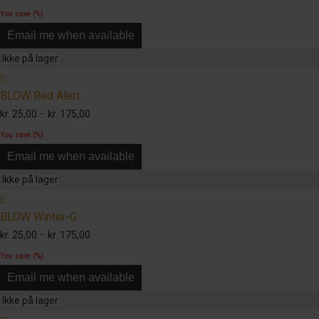
kr. 25,00
You save
(
%)
til
Email me when available
kr. 175,00
BLOW Red Alert
Prisinterval:
kr.
25,00
–
kr.
175,00
kr. 25,00
You save
(
%)
til
Email me when available
kr. 175,00
BLOW Winter-G
Prisinterval:
kr.
25,00
–
kr.
175,00
kr. 25,00
You save
(
%)
til
Email me when available
kr. 175,00