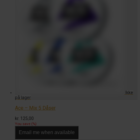
Ace – Mix 5 Dåser
kr.
125,00
You save
(
%)
Email me when available