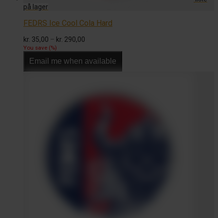
FEDRS Ice Cool Cola Hard
Prisinterval:
kr.
35,00
–
kr.
290,00
kr. 35,00
You save
(
%)
til
Email me when available
kr. 290,00