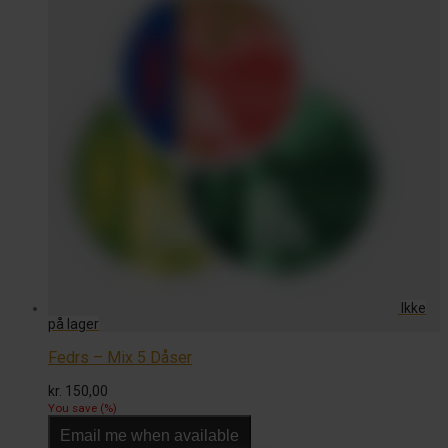
Fedrs – Mix 5 Dåser
kr.
150,00
You save
(
%)
Email me when available