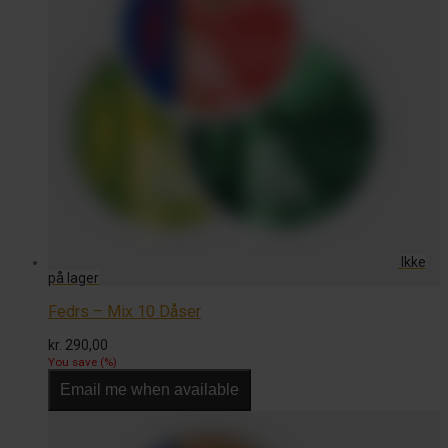
Fedrs – Mix 10 Dåser
kr.
290,00
You save
(
%)
Email me when available