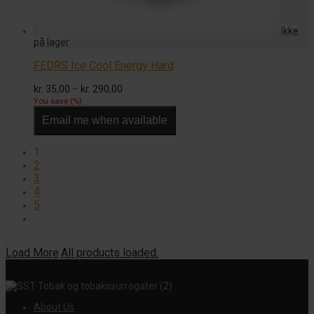
FEDRS Ice Cool Energy Hard
Prisinterval:
kr.
35,00
–
kr.
290,00
kr. 35,00
You save
(
%)
til
Email me when available
kr. 290,00
1
2
3
4
5
Load More
All products loaded.
About Us