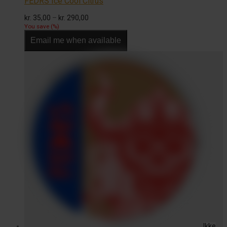
FEDRS Ice Cool Citrus
Prisinterval:
kr.
35,00
–
kr.
290,00
kr. 35,00
You save
(
%)
til
Email me when available
kr. 290,00