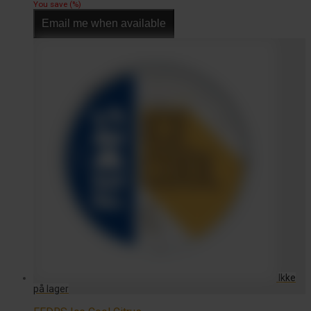
kr. 35,00
You save
(
%)
til
Email me when available
kr. 290,00