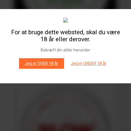
For at bruge dette websted, skal du være
18 år eller derover.
Bekræft din alder herunder
BLOW Icy Green
Prisinterval:
kr.
25,00
–
kr.
175,00
Jeg er OVER 18 år
Jeg er UNDER 18 år
kr. 25,00
You save
(
%)
til
Email me when available
kr. 175,00