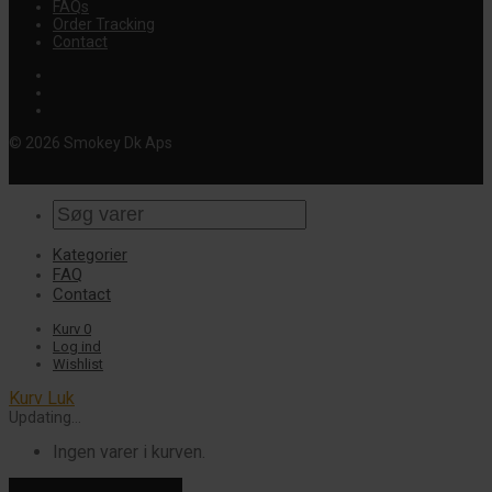
FAQs
Order Tracking
Contact
© 2026 Smokey Dk Aps
Kategorier
FAQ
Contact
Kurv
0
Log ind
Wishlist
Kurv
Luk
Updating…
Ingen varer i kurven.
Fortsæt med at handle