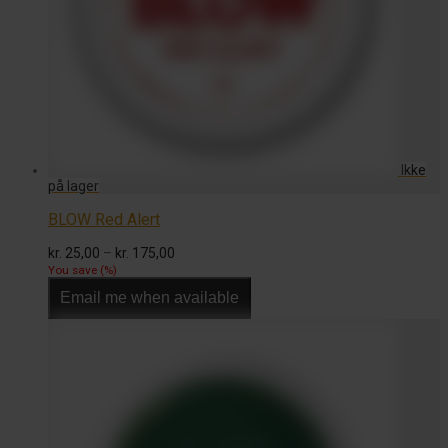
BLOW Red Alert
Prisinterval:
kr.
25,00
–
kr.
175,00
kr. 25,00
You save
(
%)
til
Email me when available
kr. 175,00