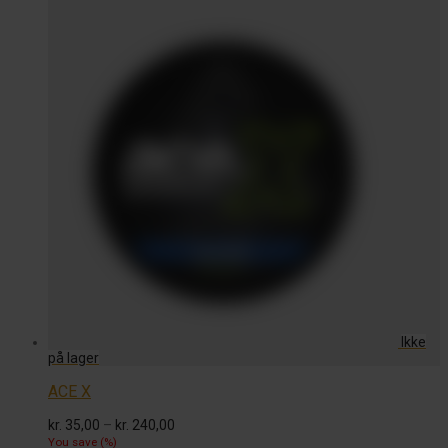
ACE X
Prisinterval:
kr.
35,00
–
kr.
240,00
kr. 35,00
You save
(
%)