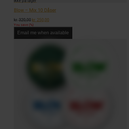
Blow – Mix 10 Dåser
Den
Den
kr.
320,00
kr.
250,00
oprindelige
aktuelle
You save
(
%)
pris
pris
Email me when available
var:
er:
kr. 320,00.
kr. 250,00.