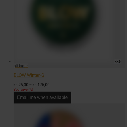
BLOW Winter-G
Prisinterval:
kr.
25,00
–
kr.
175,00
kr. 25,00
You save
(
%)
til
Email me when available
kr. 175,00