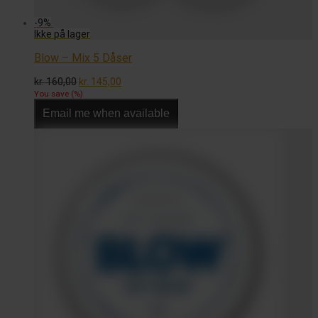
-
9
%
Blow – Mix 5 Dåser
Den
Den
kr.
160,00
kr.
145,00
oprindelige
aktuelle
You save
(
%)
pris
pris
Email me when available
var:
er:
kr. 160,00.
kr. 145,00.