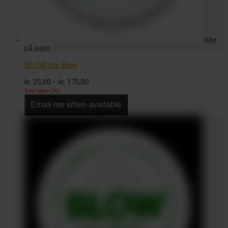
BLOW Icy Blue
Prisinterval:
kr.
25,00
–
kr.
175,00
kr. 25,00
You save
(
%)
til
Email me when available
kr. 175,00