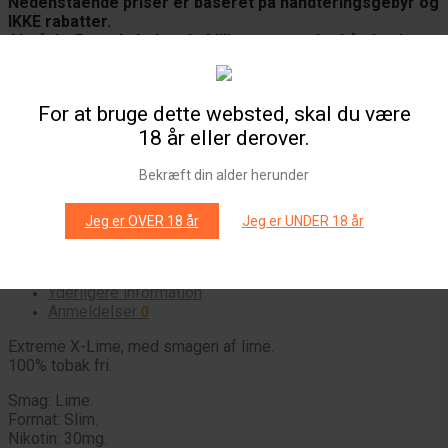
Nedenstående priser er baseret på håndteringsgebyr og
IKKE rabatter.
Altså, jo flere du køber, jo billigere, grundet håndtering.
Enheder
Ryd
kr.
20,00
For at bruge dette websted, skal du være
Ikke på lager
18 år eller derover.
Antal
Stk
Bekræft din alder herunder
Tilføj til kurv
Jeg er OVER 18 år
Jeg er UNDER 18 år
Email me when available
Beskrivelse
Yderligere information
Anmeldelser
0
Extreme X-Lime, med smagen af lime.
100% tobak fri.
Smag: Lime.
Format: Slim.
Nikotin: 30mg.