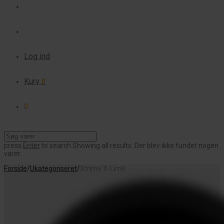
Log ind
Kurv
0
0
press
Enter
to search
Showing all results:
Der blev ikke fundet nogen
varer.
Forside
/
Ukategoriseret
/
Xtrime X-Lime