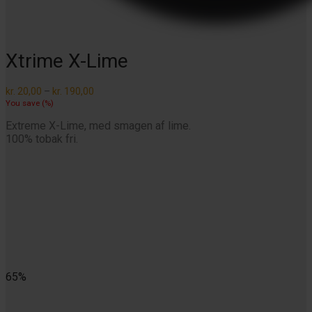
Xtrime X-Lime
Prisinterval:
kr.
20,00
–
kr.
190,00
kr. 20,00
You save
(
%)
til
kr. 190,00
Extreme X-Lime, med smagen af lime.
100% tobak fri.
65%