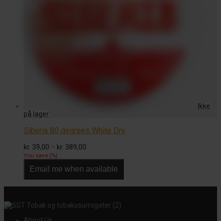
Siberia 80 degrees White Dry
Prisinterval:
kr.
39,00
–
kr.
389,00
kr. 39,00
You save
(
%)
til
Email me when available
kr. 389,00
About Us