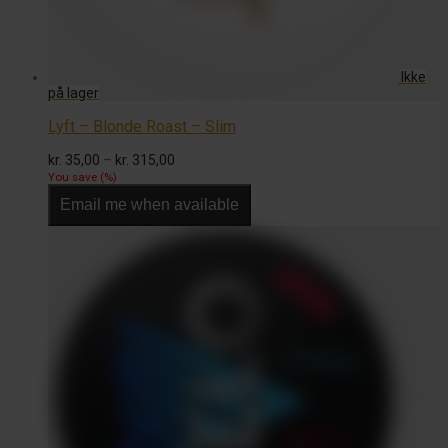
Lyft – Blonde Roast – Slim
Prisinterval:
kr.
35,00
–
kr.
315,00
kr. 35,00
You save
(
%)
til
Email me when available
kr. 315,00