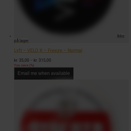
Lyft – VELO X – Freeze – Normal
Prisinterval:
kr.
35,00
–
kr.
315,00
kr. 35,00
You save
(
%)
til
Email me when available
kr. 315,00