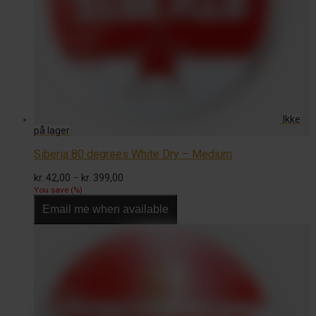
Siberia 80 degrees White Dry – Medium
Prisinterval:
kr.
42,00
–
kr.
399,00
kr. 42,00
You save
(
%)
til
Email me when available
kr. 399,00