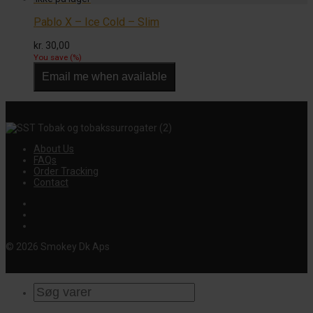
Pablo X – Ice Cold – Slim
kr.
30,00
You save
(
%)
Email me when available
About Us
FAQs
Order Tracking
Contact
© 2026 Smokey Dk Aps