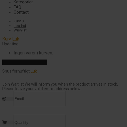
Kategorier
FAQ
Contact
Kurv
0
Log ind
Wishlist
Kurv
Luk
Updating…
Ingen varer i kurven.
Fortsæt med at handle
Snus fornuftigt
Luk
Join Waitlist
We will inform you when the product arrives in stock.
Please leave your valid email address below.