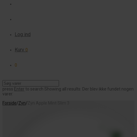
Log ind
Kurv
0
0
press
Enter
to search
Showing all results:
Der blev ikke fundet nogen
varer.
Forside
/
Zyn
/
Zyn Apple Mint Slim 3