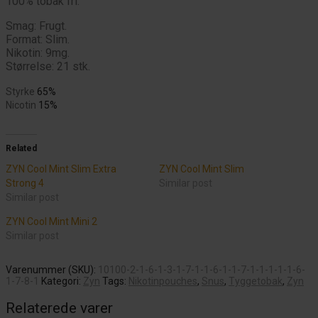
100% tobak fri.
Smag: Frugt.
Format: Slim.
Nikotin: 9mg.
Størrelse: 21 stk.
Styrke
65%
Nicotin
15%
Related
ZYN Cool Mint Slim Extra
ZYN Cool Mint Slim
Strong 4
Similar post
Similar post
ZYN Cool Mint Mini 2
Similar post
Varenummer (SKU):
10100-2-1-6-1-3-1-7-1-1-6-1-1-7-1-1-1-1-1-6-
1-7-8-1
Kategori:
Zyn
Tags:
Nikotinpouches
,
Snus
,
Tyggetobak
,
Zyn
Relaterede varer