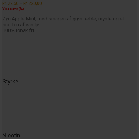
Prisinterval:
kr.
22,50
–
kr.
220,00
kr. 22,50
You save
(
%)
til
kr. 220,00
Zyn Apple Mint, med smagen af grønt æble, mynte og et
snerten af vanilje.
100% tobak fri.
Styrke
Nicotin