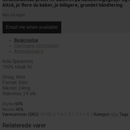
Altså, jo flere du køber, jo billigere, grundet håndtering.
Ikke på lager
Email me when available
Beskrivelse
Yderligere information
Anmeldelser
0
Killa Spearmint.
100% tobak fri.
Smag: Mint.
Format: Slim.
Nikotin: 24mg.
Størrelse: 24 stk.
Styrke
60%
Nicotin
45%
Varenummer (SKU):
10100-2-1-6-1-3-1-7-1-1-6-1
Kategori:
Killa
Tags:
Relaterede varer