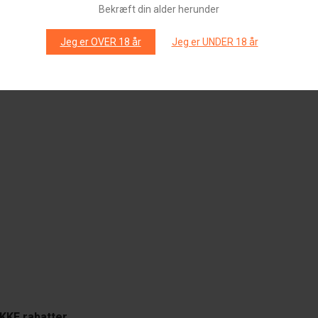
Bekræft din alder herunder
Jeg er OVER 18 år
Jeg er UNDER 18 år
KKE rabatter.