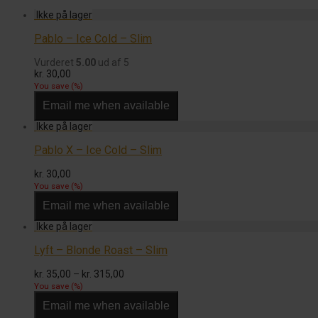
Pablo – Ice Cold – Slim
Vurderet
5.00
ud af 5
kr.
30,00
You save
(
%)
Email me when available
Pablo X – Ice Cold – Slim
kr.
30,00
You save
(
%)
Email me when available
Lyft – Blonde Roast – Slim
Prisinterval:
kr.
35,00
–
kr.
315,00
kr. 35,00
You save
(
%)
til
Email me when available
kr. 315,00