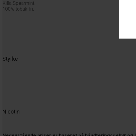
Killa Spearmint.
100% tobak fri.
Styrke
Nicotin
Nedenstående priser er baseret på håndteringsgebyr og I