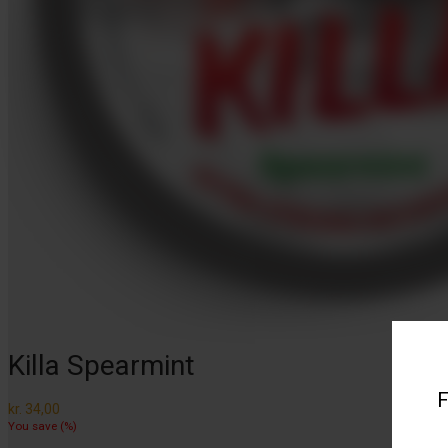
Killa Spearmint
F
kr.
34,00
You save
(
%)