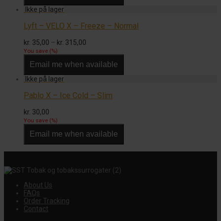
Lyft – VELO X – Freeze – Normal
Prisinterval:
kr.
35,00
–
kr.
315,00
kr. 35,00
You save
(
%)
til
Email me when available
kr. 315,00
Pablo X – Ice Cold – Slim
kr.
30,00
You save
(
%)
Email me when available
About Us
FAQs
Order Tracking
Contact