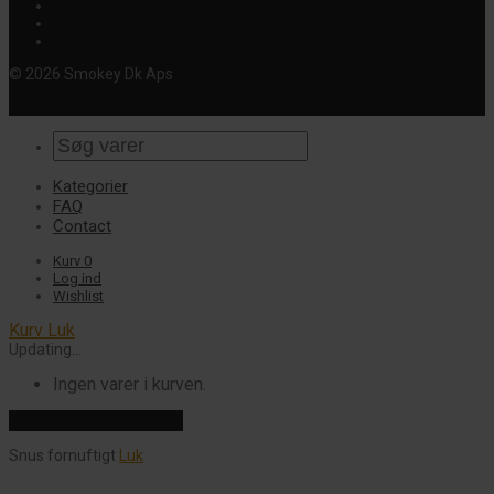
© 2026 Smokey Dk Aps
Kategorier
FAQ
Contact
Kurv
0
Log ind
Wishlist
Kurv
Luk
Updating…
Ingen varer i kurven.
Fortsæt med at handle
Snus fornuftigt
Luk