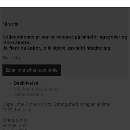
Nicotin
Nedenstående priser er baseret på håndteringsgebyr og
IKKE rabatter.
Jo flere du køber, jo billigere, grundet håndtering.
Ikke på lager
Email me when available
Beskrivelse
Yderligere information
Anmeldelser
0
Dope Lime Smash Crazy Strong, med smagen af lime.
100% tobak fri.
Smag: Lime.
Format: Slim.