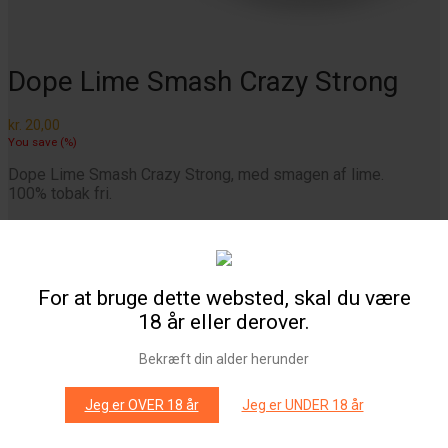
Dope Lime Smash Crazy Strong
kr.
20,00
You save
(
%)
Dope Lime Smash Crazy Strong, med smagen af lime.
100% tobak fri.
For at bruge dette websted, skal du være
18 år eller derover.
Styrke
Bekræft din alder herunder
Jeg er OVER 18 år
Jeg er UNDER 18 år