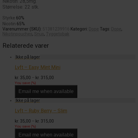
Nikotin: 28,5mg.
Størrelse: 22 stk.
Styrke
60%
Nicotin
65%
Varenummer (SKU):
51381239916
Kategori:
Dope
Tags:
Dope
,
Nikotinpouches
,
Snus
,
Tyggetobak
Relaterede varer
Lyft – Easy Mint Mini
Prisinterval:
kr.
35,00
–
kr.
315,00
kr. 35,00
You save
(
%)
til
Email me when available
kr. 315,00
Lyft – Ruby Berry – Slim
Prisinterval:
kr.
35,00
–
kr.
315,00
kr. 35,00
You save
(
%)
til
Email me when available
kr. 315,00