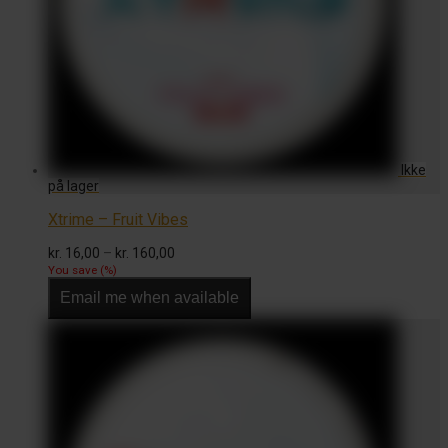
Xtrime – Fruit Vibes
Prisinterval:
kr.
16,00
–
kr.
160,00
kr. 16,00
You save
(
%)
til
Email me when available
kr. 160,00