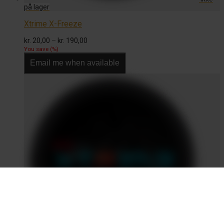
Xtrime X-Freeze
Prisinterval:
kr.
20,00
–
kr.
190,00
kr. 20,00
You save
(
%)
til
Email me when available
kr. 190,00