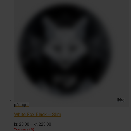
White Fox Black – Slim
Prisinterval:
kr.
23,00
–
kr.
225,00
kr. 23,00
You save
(
%)