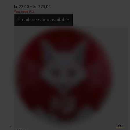
Prisinterval:
kr.
23,00
–
kr.
225,00
kr. 23,00
You save
(
%)
til
Email me when available
kr. 225,00