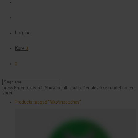
Log ind
Kurv
0
0
press
Enter
to search
Showing all results:
Der blev ikke fundet nogen
varer.
Products tagged
“Nikotinpouches”