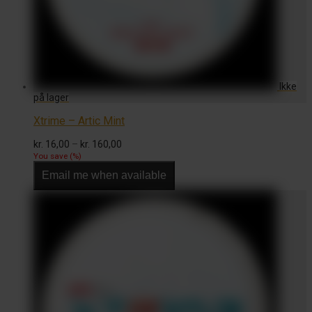
Xtrime – Artic Mint
Prisinterval:
kr.
16,00
–
kr.
160,00
kr. 16,00
You save
(
%)
til
Email me when available
kr. 160,00