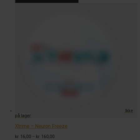
kr. 160,00.
kr. 130,00.
Xtrime – Neuron Freeze
Prisinterval:
kr.
16,00
–
kr.
160,00