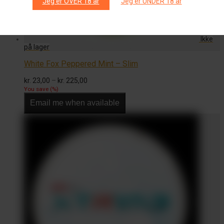
Jeg er OVER 18 år
Jeg er UNDER 18 år
White Fox Peppered Mint – Slim
Prisinterval:
kr.
23,00
–
kr.
225,00
kr. 23,00
You save
(
%)
til
Email me when available
kr. 225,00