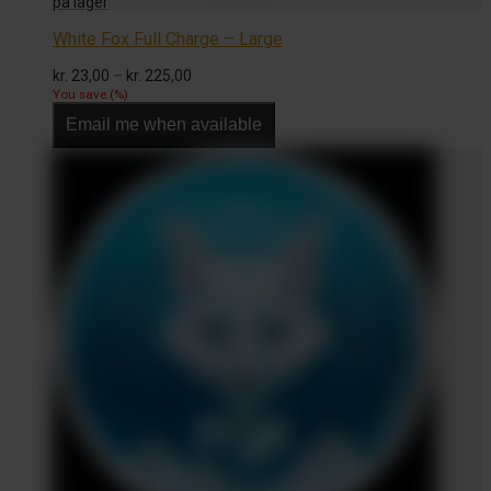
White Fox Full Charge – Large
Prisinterval:
kr.
23,00
–
kr.
225,00
kr. 23,00
You save
(
%)
til
Email me when available
kr. 225,00