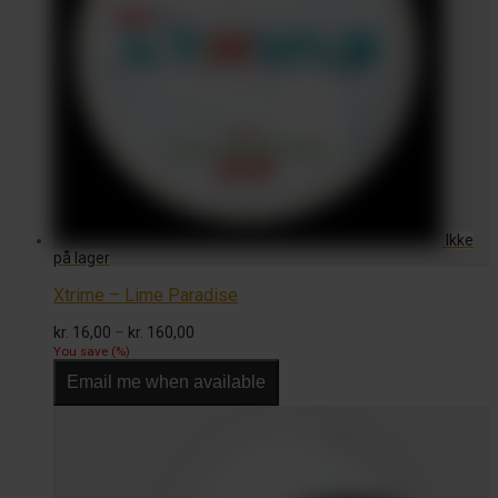
Xtrime – Lime Paradise
Prisinterval:
kr.
16,00
–
kr.
160,00
kr. 16,00
You save
(
%)
til
Email me when available
kr. 160,00