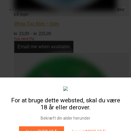
White Fox Mint – Slim
Prisinterval:
kr.
23,00
–
kr.
225,00
kr. 23,00
You save
(
%)
til
Email me when available
kr. 225,00
For at bruge dette websted, skal du være
18 år eller derover.
Bekræft din alder herunder