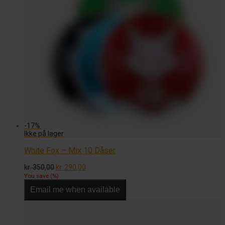
-
17
%
White Fox – Mix 10 Dåser
Den
Den
kr.
350,00
kr.
290,00
oprindelige
aktuelle
You save
(
%)
pris
pris
Email me when available
var:
er:
kr. 350,00.
kr. 290,00.