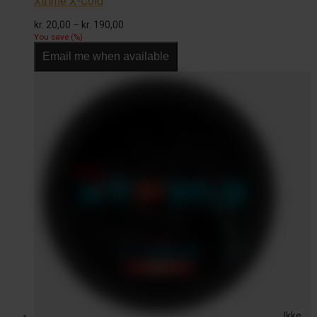
Xtrime X-Cold
Prisinterval:
kr.
20,00
–
kr.
190,00
kr. 20,00
You save
(
%)
til
Email me when available
kr. 190,00