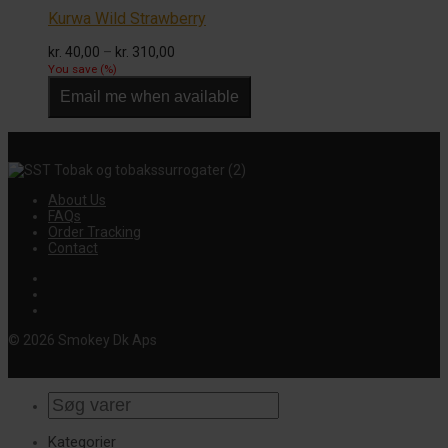
Kurwa Wild Strawberry
Prisinterval:
kr.
40,00
–
kr.
310,00
kr. 40,00
You save
(
%)
til
Email me when available
kr. 310,00
About Us
FAQs
Order Tracking
Contact
© 2026 Smokey Dk Aps
Kategorier