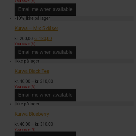
oprindelige
aktuelle
You save
(
%)
pris
pris
Email me when available
var:
er:
kr. 400,00.
kr. 310,00.
-
10
%
Kurwa – Mix 5 dåser
Den
Den
kr.
200,00
kr.
180,00
oprindelige
aktuelle
You save
(
%)
pris
pris
Email me when available
var:
er:
kr. 200,00.
kr. 180,00.
Kurwa Black Tea
Prisinterval:
kr.
40,00
–
kr.
310,00
kr. 40,00
You save
(
%)
til
Email me when available
kr. 310,00
Kurwa Blueberry
Prisinterval:
kr.
40,00
–
kr.
310,00
kr. 40,00
You save
(
%)
til