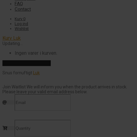
FAQ
Contact
Kurv
0
Log ind
Wishlist
Kurv
Luk
Updating…
Ingen varer i kurven.
Fortsæt med at handle
Snus fornuftigt
Luk
Join Waitlist
We will inform you when the product arrives in stock.
Please leave your valid email address below.