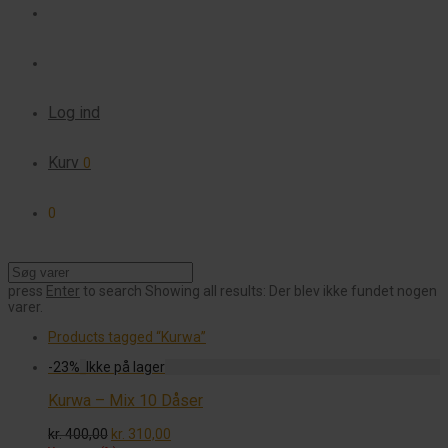
Log ind
Kurv
0
0
press
Enter
to search
Showing all results:
Der blev ikke fundet nogen
varer.
Products tagged
“Kurwa”
-
23
%
Kurwa – Mix 10 Dåser
Den
Den
kr.
400,00
kr.
310,00