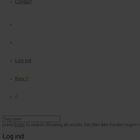
Contact
Log ind
Kurv
0
0
press
Enter
to search
Showing all results:
Der blev ikke fundet nogen v
Log ind