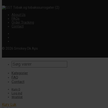
About Us
FAQs
Order Tracking
Contact
© 2026 Smokey Dk Aps
Kategorier
FAQ
Contact
Kurv
0
Log ind
Wishlist
Kurv
Luk