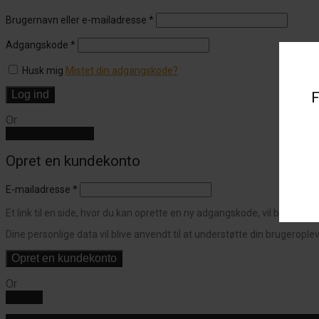
Brugernavn eller e-mailadresse
*
Adgangskode
*
Husk mig
Mistet din adgangskode?
Log ind
F
Or
Create an account
Opret en kundekonto
E-mailadresse
*
Et link til en side, hvor du kan oprette en ny adgangskode, vil blive send
Dine personlige data vil blive anvendt til at understøtte din brugerople
Opret en kundekonto
Or
Log ind