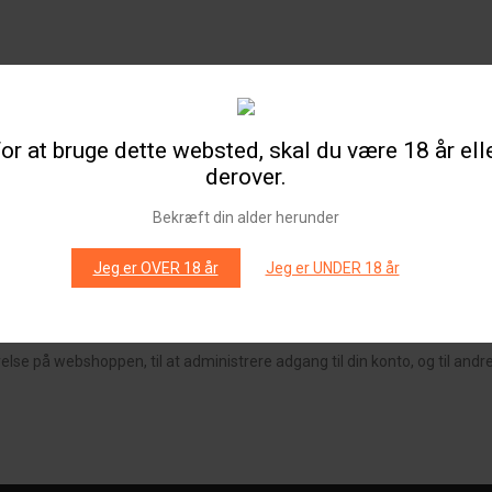
or at bruge dette websted, skal du være 18 år ell
derover.
Bekræft din alder herunder
Jeg er OVER 18 år
Jeg er UNDER 18 år
t til din e-mailadresse.
velse på webshoppen, til at administrere adgang til din konto, og til and