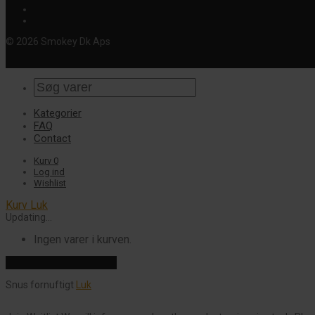
© 2026 Smokey Dk Aps
Kategorier
FAQ
Contact
Kurv
0
Log ind
Wishlist
Kurv
Luk
Updating…
Ingen varer i kurven.
Fortsæt med at handle
Snus fornuftigt
Luk