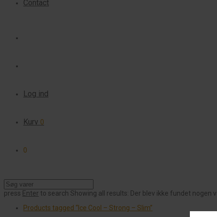
Contact
Log ind
Kurv
0
0
press
Enter
to search
Showing all results:
Der blev ikke fundet nogen v
Products tagged
“Ice Cool – Strong – Slim”