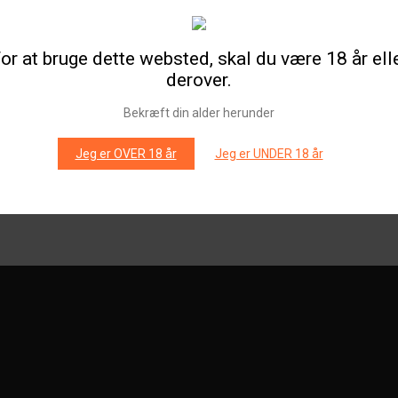
or at bruge dette websted, skal du være 18 år ell
derover.
Bekræft din alder herunder
Jeg er OVER 18 år
Jeg er UNDER 18 år